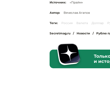
Источник:
«Прайм»
Автор:
Вячеслав Агапов
Теги:
Россия
Валюта
Доллар
Р
Secretmag.ru
/
Новости
/
Рублю п
Тольк
и ист