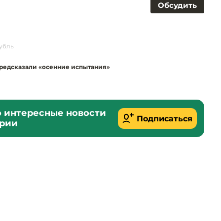
Обсудить
убль
редсказали «осенние испытания»
о интересные новости
Подписаться
ории