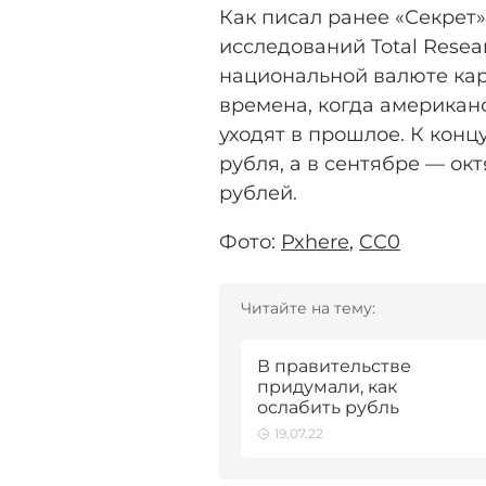
Как писал ранее «Секрет»
исследований Total Rese
национальной валюте кар
времена, когда американ
уходят в прошлое. К конц
рубля, а в сентябре — ок
рублей.
Фото:
Pxhere
,
CC0
Читайте на тему:
В правительстве
придумали, как
ослабить рубль
19.07.22