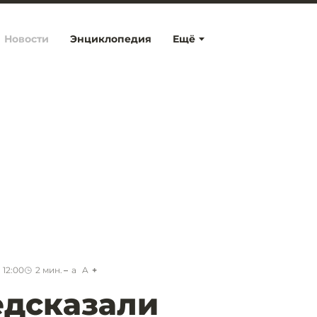
Новости
Энциклопедия
Ещё
 12:00
2
мин.
a
A
едсказали