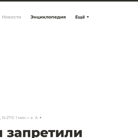
Новости
Энциклопедия
Ещё
 14:27
1
мин.
a
A
 запретили