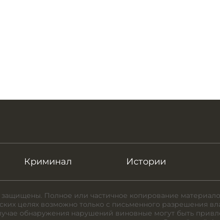
Криминал
Истории
 защищены. Полное или частичное копирование материало
ких целях возможно только с письменного разрешения вл
случае обнаружения нарушений виновные могут быть привл