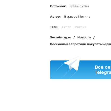
Источник:
Сейм Литвы
Автор:
Варвара Митина
Теги:
Литва
Россия
Secretmag.ru
/
Новости
/
Россиянам запретили покупать недв
Все се
Telegr