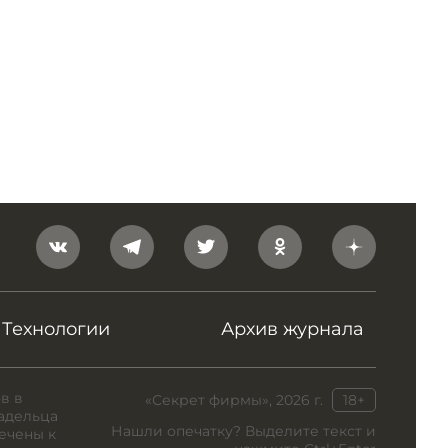
Технологии
Архив журнала
в в
«Секрет фирмы», 2026 г.
18+
адельца
Нашли опечатку? Выделите текст и
ечены к