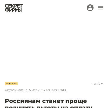
a
A
НОВОСТИ
Опубликовано
15 мая 2023, 09:20
1
мин.
Россиянам станет проще
получить льготы на оплату