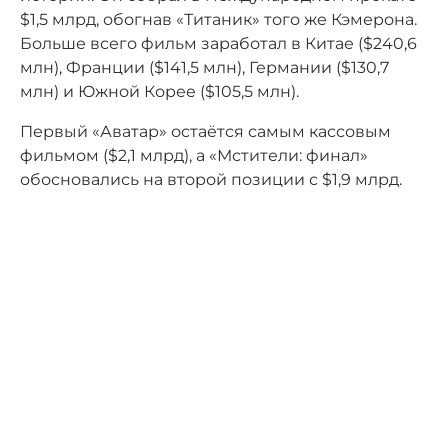
$1,5 млрд, обогнав «Титаник» того же Кэмерона.
Больше всего фильм заработал в Китае ($240,6
млн), Франции ($141,5 млн), Германии ($130,7
млн) и Южной Корее ($105,5 млн).
Первый «Аватар» остаётся самым кассовым
фильмом ($2,1 млрд), а «Мстители: финал»
обосновались на второй позиции с $1,9 млрд.