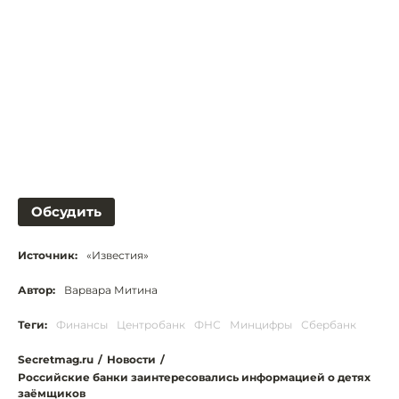
Обсудить
Источник:
«Известия»
Автор:
Варвара Митина
Теги:
Финансы
Центробанк
ФНС
Минцифры
Сбербанк
Secretmag.ru
/
Новости
/
Российские банки заинтересовались информацией о детях
заёмщиков