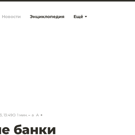
Новости
Энциклопедия
Ещё
, 13:49
1
мин.
a
A
е банки