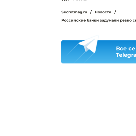
Secretmag.ru
/
Новости
/
Российские банки задумали резко с
Все се
Telegr