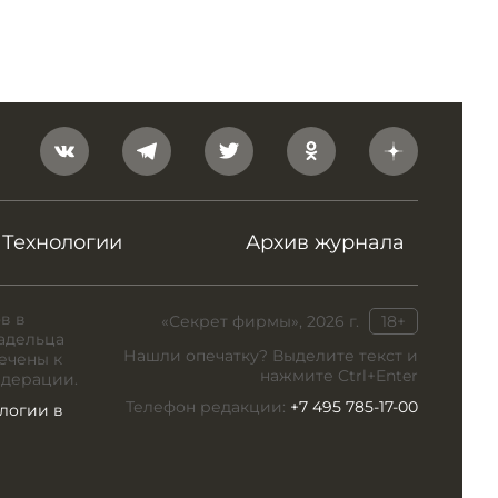
Технологии
Архив журнала
в в
«Секрет фирмы», 2026 г.
18+
адельца
Нашли опечатку? Выделите текст и
ечены к
нажмите Ctrl+Enter
едерации.
Телефон редакции:
+7 495 785-17-00
логии в