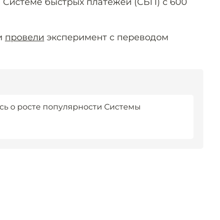
 Системе быстрых платежей (СБП) с 600
и
провели
эксперимент с переводом
сь о росте популярности Системы