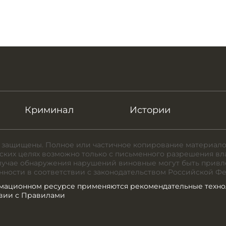
Криминал
Истории
 защищены. Полное или частичное копирование материало
ких целях возможно только с письменного разрешения вл
случае обнаружения нарушений виновные могут быть привл
нности в соответствии с законодательством Российской Ф
мационном ресурсе применяются рекомендательные техно
твии с Правилами