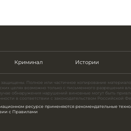
Криминал
Истории
 защищены. Полное или частичное копирование материало
ких целях возможно только с письменного разрешения вл
случае обнаружения нарушений виновные могут быть привл
нности в соответствии с законодательством Российской Ф
мационном ресурсе применяются рекомендательные техно
твии с Правилами