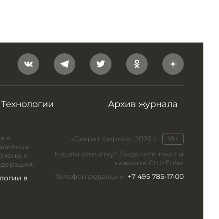
Технологии
Архив журнала
в в
«Секрет фирмы», 2026 г.
18+
адельца
Нашли опечатку? Выделите текст и
ечены к
нажмите Ctrl+Enter
едерации.
Телефон редакции:
+7 495 785-17-00
логии в