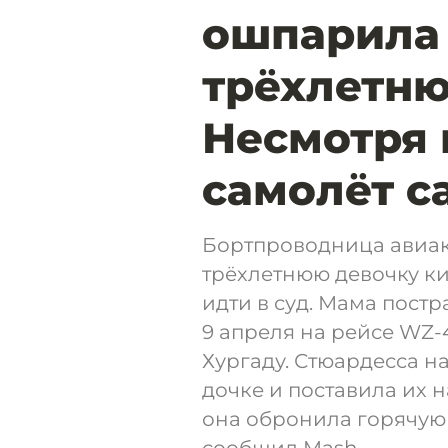
ошпарила
трёхлетню
Несмотря 
самолёт с
Бортпроводница авиа
трёхлетнюю девочку кип
идти в суд. Мама постр
9 апреля на рейсе WZ-
Хургаду. Стюардесса н
дочке и поставила их 
она обронила горячую 