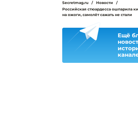
Secretmag.ru
/
Новости
/
Российская стюардесса ошпарила к
на ожоги, самолёт сажать не стали
Ещё б
новос
истори
канал