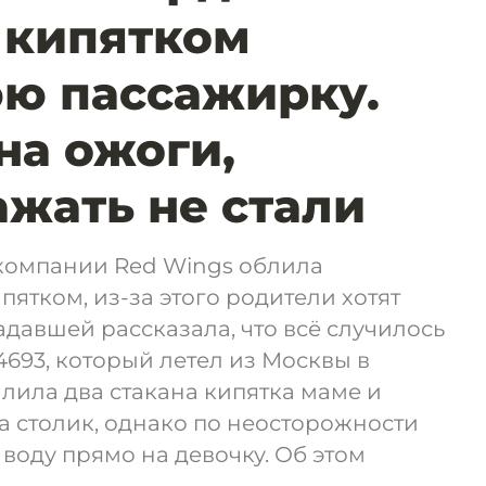
 кипятком
ю пассажирку.
на ожоги,
ажать не стали
компании Red Wings облила
ятком, из-за этого родители хотят
адавшей рассказала, что всё случилось
4693, который летел из Москвы в
алила два стакана кипятка маме и
на столик, однако по неосторожности
воду прямо на девочку. Об этом