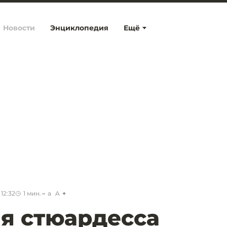
Новости
Энциклопедия
Ещё
12:32
1
мин.
a
A
я стюардесса