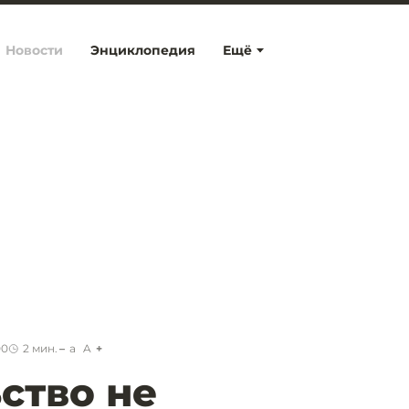
Новости
Энциклопедия
Ещё
00
2
мин.
a
A
ство не