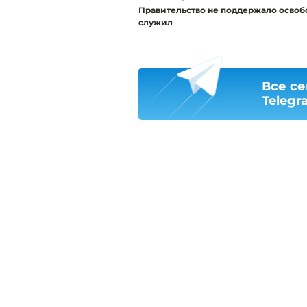
Правительство не поддержало освоб
служил
Все се
Telegr