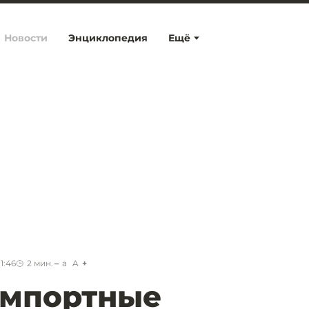
Новости
Энциклопедия
Ещё
1:46
2
мин.
a
A
импортные