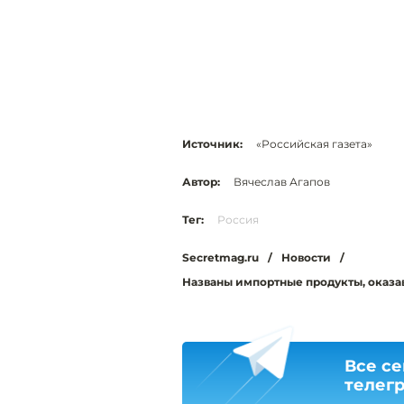
Источник:
«Российская газета»
Автор:
Вячеслав Агапов
Тег:
Россия
Secretmag.ru
/
Новости
/
Названы импортные продукты, оказав
Все се
телег