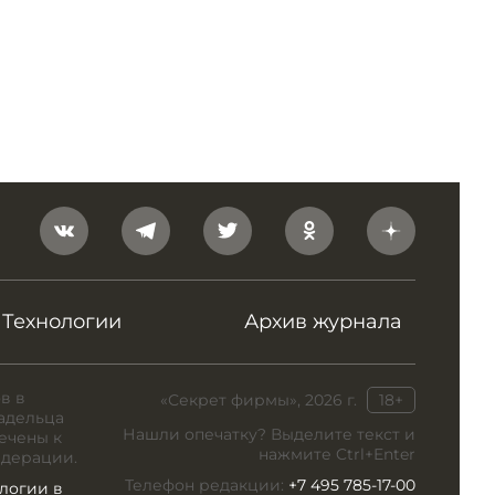
Технологии
Архив журнала
в в
«Секрет фирмы», 2026 г.
18+
адельца
Нашли опечатку? Выделите текст и
ечены к
нажмите Ctrl+Enter
едерации.
Телефон редакции:
+7 495 785-17-00
логии в