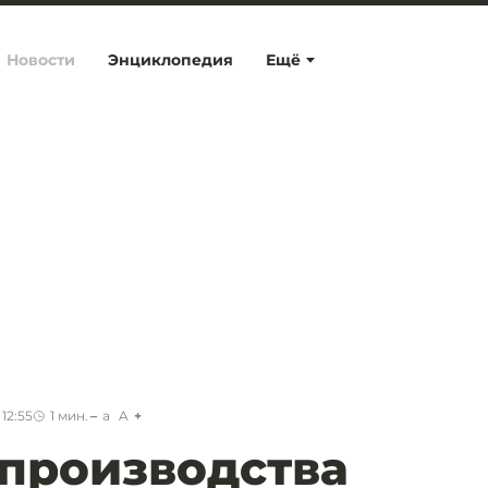
Новости
Энциклопедия
Ещё
12:55
1
мин.
a
A
 производства