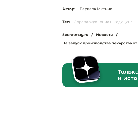
Автор:
Варвара Митина
Тег:
Здравоохранение и медицина
Secretmag.ru
/
Новости
/
На запуск производства лекарства о
Тольк
и ист