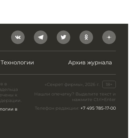
Технологии
Архив журнала
в в
«Секрет фирмы», 2026 г.
18+
адельца
Нашли опечатку? Выделите текст и
ечены к
нажмите Ctrl+Enter
едерации.
Телефон редакции:
+7 495 785-17-00
логии в