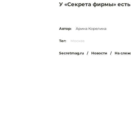
У «Секрета фирмы» есть
Автор:
Арина Корелина
Тег:
Москва
Secretmag.ru
/
Новости
/
На слеж