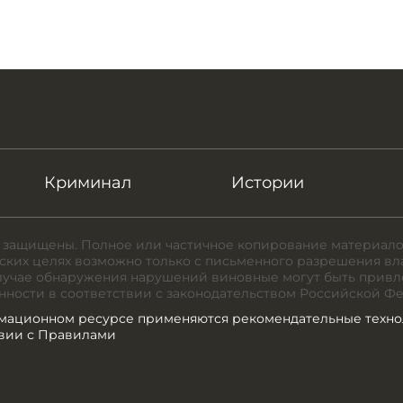
Криминал
Истории
 защищены. Полное или частичное копирование материало
ких целях возможно только с письменного разрешения вл
случае обнаружения нарушений виновные могут быть привл
нности в соответствии с законодательством Российской Ф
мационном ресурсе применяются рекомендательные техно
твии с Правилами