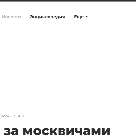
Новости
Энциклопедия
Ещё
 14:24
a
A
 за москвичами