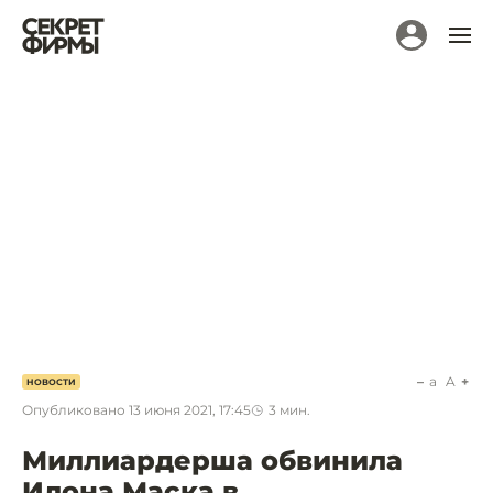
a
A
НОВОСТИ
Опубликовано
13 июня 2021, 17:45
3
мин.
Миллиардерша обвинила
Илона Маска в