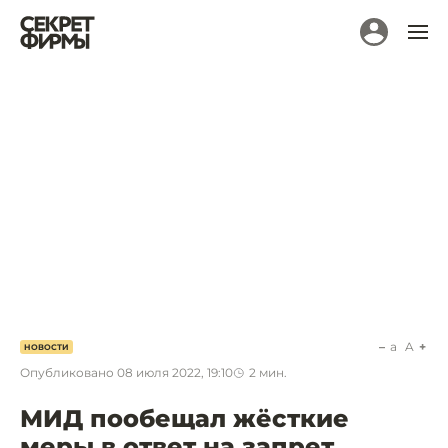
a
A
НОВОСТИ
Опубликовано
08 июля 2022, 19:10
2
мин.
МИД пообещал жёсткие
меры в ответ на запрет