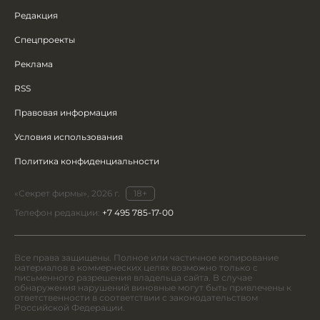
Редакция
Спецпроекты
Реклама
RSS
Правовая информация
Условия использования
Политика конфиденциальности
«Секрет фирмы», 2026 г.
18+
Телефон редакции:
+7 495 785-17-00
Все права защищены. Полное или частичное копирование
материалов в коммерческих целях возможно только с
письменного разрешения владельца сайта. В случае
обнаружения нарушений виновные могут быть привлечены к
ответственности в соответствии с законодательством
Российской Федерации.