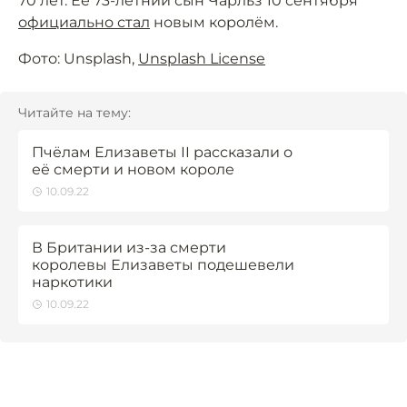
70 лет. Её 73-летний сын Чарльз 10 сентября
официально стал
новым королём.
Фото: Unsplash,
Unsplash License
Читайте на тему:
Пчёлам Елизаветы II рассказали о
её смерти и новом короле
10.09.22
В Британии из-за смерти
королевы Елизаветы подешевели
наркотики
10.09.22