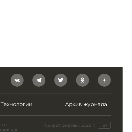
Технологии
Архив журнала
в в
«Секрет фирмы», 2026 г.
18+
адельца