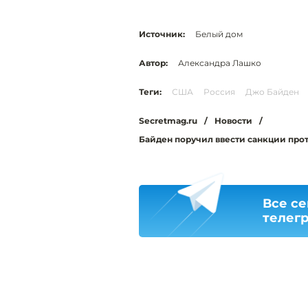
Источник:
Белый дом
Автор:
Александра Лашко
Теги:
США
Россия
Джо Байден
Secretmag.ru
/
Новости
/
Байден поручил ввести санкции прот
Все се
телег