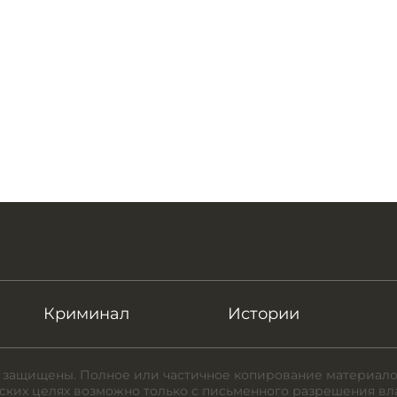
Криминал
Истории
 защищены. Полное или частичное копирование материало
ких целях возможно только с письменного разрешения вл