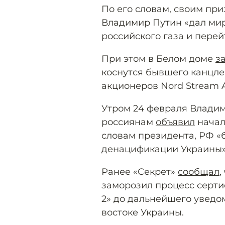
По его словам, своим пр
Владимир Путин «дал мир
российского газа и перей
При этом в Белом доме
з
коснутся бывшего канцле
акционеров Nord Stream 
Утром 24 февраля Владим
россиянам
объявил
начал
словам президента, РФ «
денацификации Украины»
Ранее «Секрет»
сообщал
,
заморозил процесс серт
2» до дальнейшего уведо
востоке Украины.