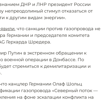
изнанием ДНР и ЛНР президент России
у непреодолимый стимул отказаться от
ти к другим видам энергии».
аявили
, что санкции против газопровода не
ра Германии и председателя комитета
AG Герхарда Шредера.
ир Путин в экстренном обращении к
о военной операции в Донбассе. По
будет стремиться к демилитаризации и
.
 что канцлер Германии Олаф Шольц
ификации газопровода «Северный поток —
мления на фоне эскалации конфликта на