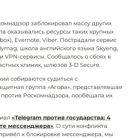
скомнадзор заблокировал массу других
па оказывались ресурсы таких крупных
Xbox), Evernote, Viber. Пострадали сервис
dymag, школа английского языка Skyeng,
и VPN-сервисы. Сообщалось о сбоях в
астных клиник, шлюзов 3-D Secure.
ний собираются судиться с
ащитная группа «Агора», представлявшая
е против Роскомнадзора, пообещала их
риал
«Telegram против государства: 4
ете мессенджера»
. О сути конфликта
 привёл к блокировке мессенджера, мы