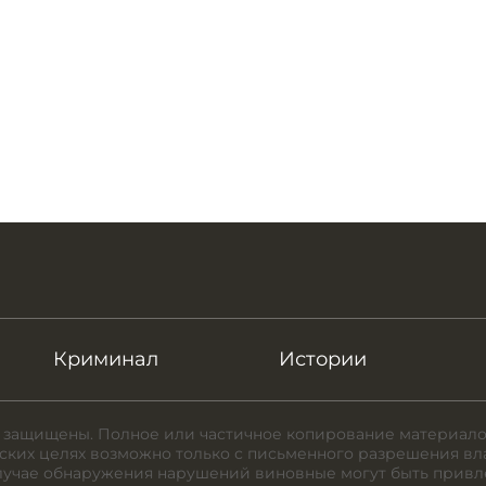
Криминал
Истории
 защищены. Полное или частичное копирование материало
ких целях возможно только с письменного разрешения вл
случае обнаружения нарушений виновные могут быть привл