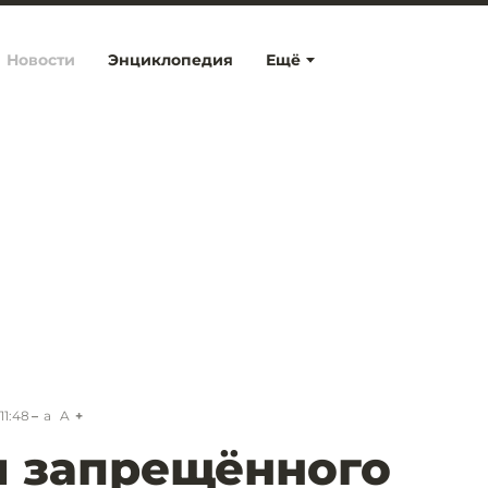
Новости
Энциклопедия
Ещё
11:48
a
A
я запрещённого