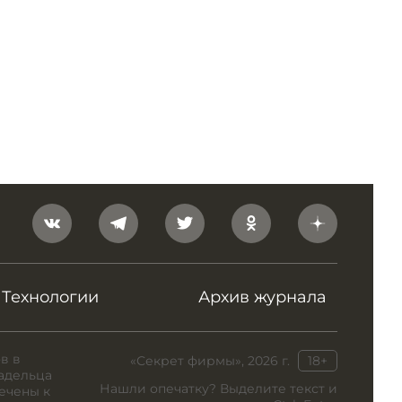
Технологии
Архив журнала
в в
«Секрет фирмы», 2026 г.
18+
адельца
Нашли опечатку? Выделите текст и
ечены к