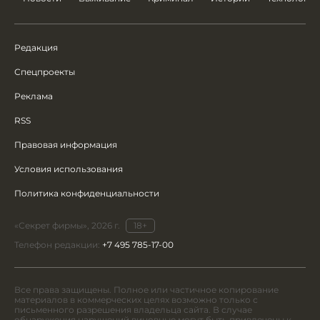
Редакция
Спецпроекты
Реклама
RSS
Правовая информация
Условия использования
Политика конфиденциальности
«Секрет фирмы», 2026 г.
18+
Телефон редакции:
+7 495 785-17-00
Все права защищены. Полное или частичное копирование
материалов в коммерческих целях возможно только с
письменного разрешения владельца сайта. В случае
обнаружения нарушений виновные могут быть привлечены к