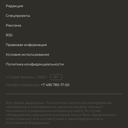
Редакция
Спецпроекты
Реклама
RSS
Правовая информация
Условия использования
Политика конфиденциальности
«Секрет фирмы», 2026 г.
18+
Телефон редакции:
+7 495 785-17-00
Все права защищены. Полное или частичное копирование
материалов в коммерческих целях возможно только с
письменного разрешения владельца сайта. В случае
обнаружения нарушений виновные могут быть привлечены к
ответственности в соответствии с законодательством
Российской Федерации.