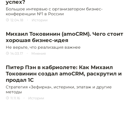
успех?
Большое интервью с организатором бизнес-
конференции №1 в России
12.04.18
Истории
Михаил Токовинин (amoCRM). Чего стоит
хорошая бизнес-идея
Не верьте, что реализация важнее
14.03.17
Мнения
Питер Пэн в кабриолете: Как Михаил
Токовинин создал amoCRM, раскрутил и
продал 1С
Стратегия «Зефирка», истерики, эпатаж и другие
методы
11.11.16
Истории