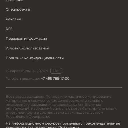
Спецпроекты
Реклама
RSS
Правовая информация
Условия использования
Политика конфиденциальности
«Секрет фирмы», 2026 г.
18+
Телефон редакции:
+7 495 785-17-00
Все права защищены. Полное или частичное копирование
материалов в коммерческих целях возможно только с
письменного разрешения владельца сайта. В случае
обнаружения нарушений виновные могут быть привлечены к
ответственности в соответствии с законодательством
Российской Федерации.
На информационном ресурсе применяются рекомендательные
технологии в соответствии с Правилами