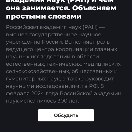
она занимается. Объясняем
простыми словами
Российская академия наук (РАН) —
высшее государственное научное
учреждение России. Выполняет роль
ведущего центра координации главных
научных исследований в области
естественных, технических, медицинских,
сельскохозяйственных, общественных и
гуманитарных наук, а также руководит
научными исследованиями в РФ. 8
февраля 2024 года Российской академии
наук исполнилось 300 лет.
Обсудить