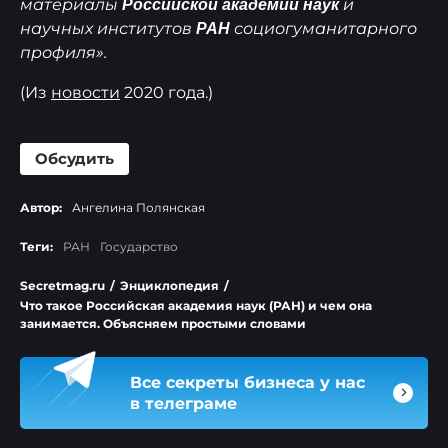
материалы
и
Российской академии наук
научных институтов
социогуманитарного
РАН
профиля».
(Из
новости
2020 года.)
Обсудить
Автор:
Ангелина Полянская
Теги:
РАН
Государство
Secretmag.ru
/
Энциклопедия
/
Что такое Российская академия наук (РАН) и чем она
занимается. Объясняем простыми словами
Все секреты бизнеса у нас
в телеграме