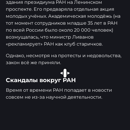
здания президиума РАН на Ленинском
проспекте. Его предваряла отдельная акция
молодых учёных. Академическая молодёжь (на
тот момент сотрудников младше 35 лет в РАН
по всей России было около 20 000 человек)
возмущалась, что министр Ливанов
«рекламирует» РАН как клуб старичков.
Однако, несмотря на протесты и недовольства,
закон всё же приняли.
УСТАНОВКА
Скандалы вокруг РАН
ГИТ-12
(ГЕНЕРАТОР
Время от времени РАН попадает в новости
ИМПУЛЬСНЫХ
совсем не из-за научной деятельности.
ТОКОВ)
©
new.ras.ru