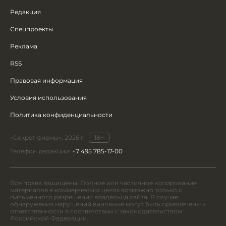
Редакция
Спецпроекты
Реклама
RSS
Правовая информация
Условия использования
Политика конфиденциальности
«Секрет фирмы», 2026 г.
18+
Телефон редакции:
+7 495 785-17-00
Все права защищены. Полное или частичное копирование
материалов в коммерческих целях возможно только с
письменного разрешения владельца сайта. В случае
обнаружения нарушений виновные могут быть привлечены к
ответственности в соответствии с законодательством
Российской Федерации.