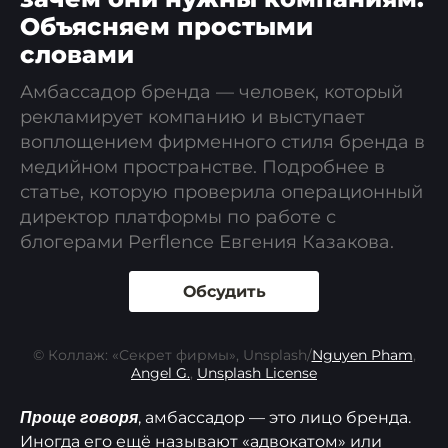
Объясняем простыми
словами
Амбассадор бренда — человек, который
рекламирует компанию и выступает
воплощением фирменного стиля бренда в
медийном пространстве. Подробнее в
статье, которую проверила операционный
директор платформы по работе с
блогерами Perflence Евгения Казакова.
Обсудить
© Коллаж: «Секрет фирмы», Unsplash/
Nguyen Pham
,
Angel G.
,
Unsplash License
, амбассадор — это лицо бренда.
Проще говоря
Иногда его ещё называют «адвокатом» или