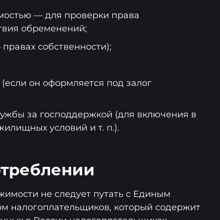
мостью — для проверки права
ствия обременений;
о правах собственности);
 (если он оформляется под залог
ужбы за господдержкой (для включения в
лищных условий и т. п.).
отреблении
имости не следует путать с Единым
ом налогоплательщиков, который содержит