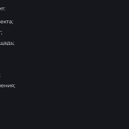
т:
екта;
;
щадь;
;
ения;