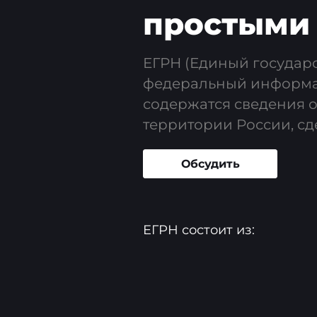
простыми
ЕГРН (Единый государ
федеральный информа
содержатся сведения 
территории России, сде
Обсудить
ЕГРН состоит из: