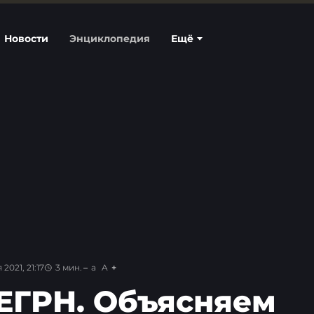
Новости
Энциклопедия
Ещё
2021, 21:17
3
мин.
a
A
 ЕГРН. Объясняем