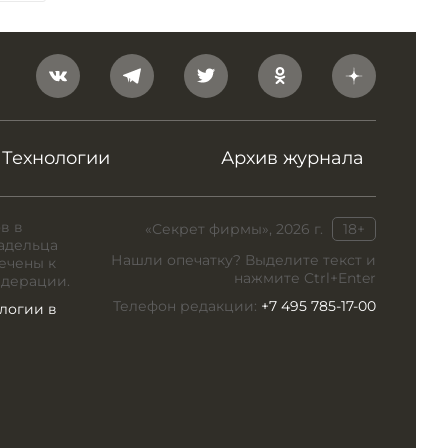
Технологии
Архив журнала
в в
«Секрет фирмы», 2026 г.
18+
адельца
Нашли опечатку? Выделите текст и
ечены к
нажмите Ctrl+Enter
едерации.
Телефон редакции:
+7 495 785-17-00
логии в