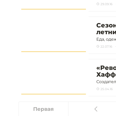
29.09.16
Сезон
летни
Еда, оде
22.07.16
«Рев
Хафф
Создател
25.04.16
Первая