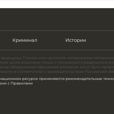
Криминал
Истории
 защищены. Полное или частичное копирование материало
ких целях возможно только с письменного разрешения вл
случае обнаружения нарушений виновные могут быть привл
нности в соответствии с законодательством Российской Ф
мационном ресурсе применяются рекомендательные техно
твии с Правилами