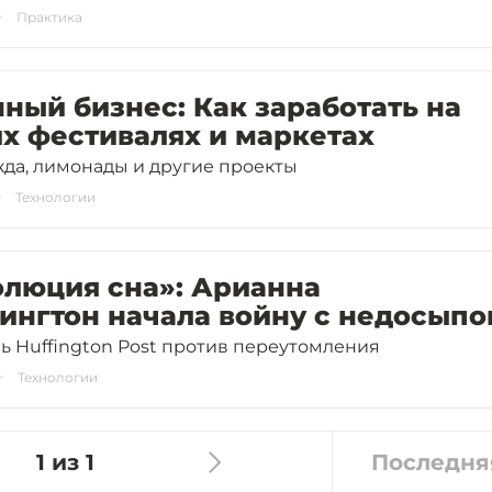
Практика
ный бизнес: Как заработать на
х фестивалях и маркетах
жда, лимонады и другие проекты
Технологии
олюция сна»: Арианна
ингтон начала войну с недосыпо
ь Huffington Post против переутомления
Технологии
1 из 1
Последня