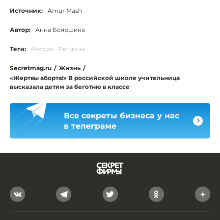
Источник:
Amur Mash
Автор:
Анна Бояршина
Теги:
Россия
Регионы
Secretmag.ru
/
Жизнь
/
«Жертвы аборта!» В российской школе учительница
высказала детям за беготню в классе
Все секреты бизнеса у нас
в телеграме