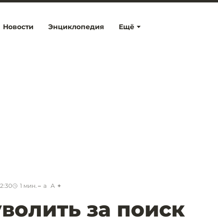
Новости
Энциклопедия
Ещё
2:30
1
мин.
a
A
уволить за поиск