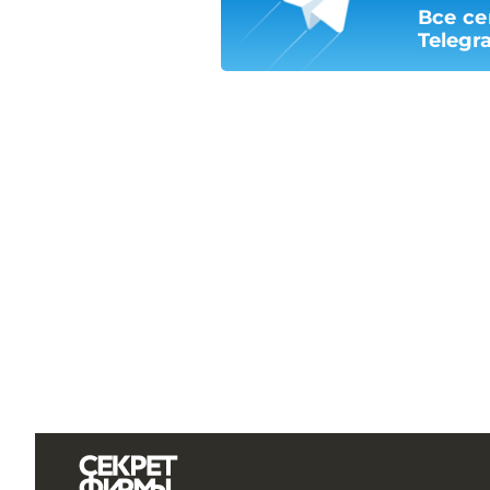
Все се
Telegr