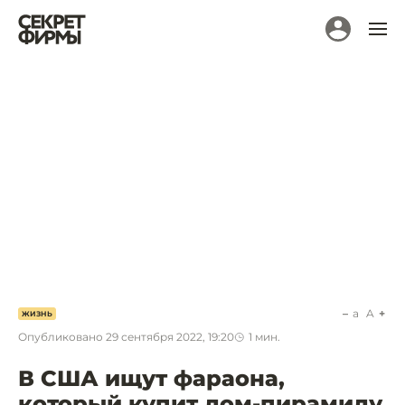
a
A
ЖИЗНЬ
Опубликовано
29 сентября 2022, 19:20
1
мин.
В США ищут фараона,
который купит дом-пирамиду