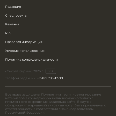
Редакция
Спецпроекты
Реклама
RSS
Правовая информация
Условия использования
Политика конфиденциальности
«Секрет фирмы», 2026 г.
18+
Телефон редакции:
+7 495 785-17-00
Все права защищены. Полное или частичное копирование
материалов в коммерческих целях возможно только с
письменного разрешения владельца сайта. В случае
обнаружения нарушений виновные могут быть привлечены к
ответственности в соответствии с законодательством
Российской Федерации.