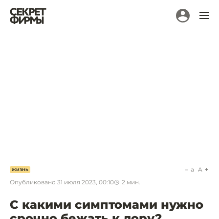
a
A
ЖИЗНЬ
Опубликовано
31 июля 2023, 00:10
2
мин.
С какими симптомами нужно
срочно бежать к лору?