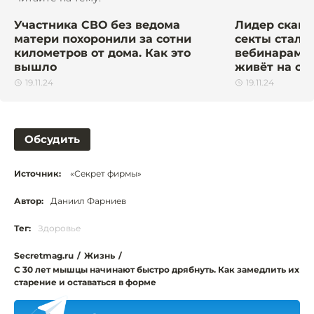
Участника СВО без ведома
Лидер сканд
матери похоронили за сотни
секты стал т
километров от дома. Как это
вебинарами 
вышло
живёт на св
19.11.24
19.11.24
Обсудить
Источник:
«Секрет фирмы»
Автор:
Даниил Фарниев
Тег:
Здоровье
Secretmag.ru
/
Жизнь
/
С 30 лет мышцы начинают быстро дрябнуть. Как замедлить их
старение и оставаться в форме