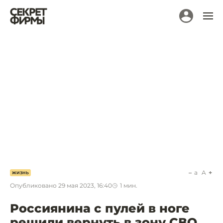
a
A
ЖИЗНЬ
Опубликовано
29 мая 2023, 16:40
1
мин.
Россиянина с пулей в ноге
решили вернуть в зону СВО.