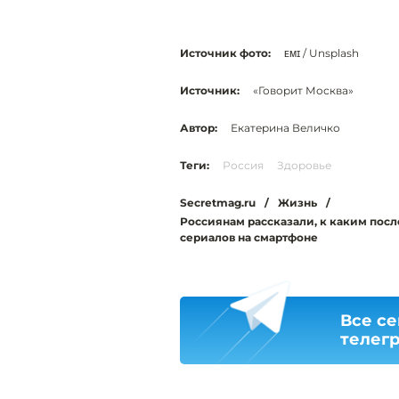
Источник фото:
ᴇᴍɪ / Unsplash
Источник:
«Говорит Москва»
Автор:
Екатерина Величко
Теги:
Россия
Здоровье
Secretmag.ru
/
Жизнь
/
Россиянам рассказали, к каким пос
сериалов на смартфоне
Все се
телег