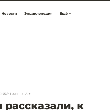
Новости
Энциклопедия
Ещё
1:45
1
мин.
a
A
 рассказали, к