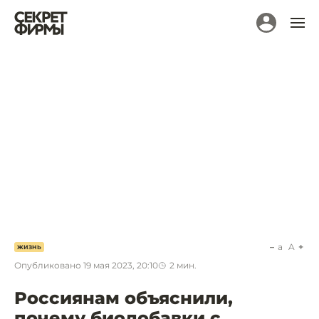
a
A
ЖИЗНЬ
Опубликовано
19 мая 2023, 20:10
2
мин.
Россиянам объяснили,
почему биодобавки с