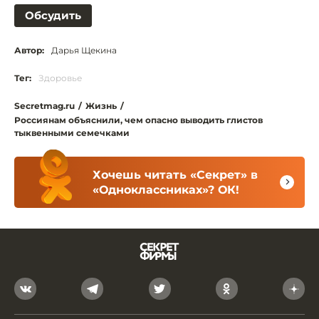
Обсудить
Автор:
Дарья Щекина
Тег:
Здоровье
Secretmag.ru
/
Жизнь
/
Россиянам объяснили, чем опасно выводить глистов
тыквенными семечками
Хочешь читать «Секрет» в
«Одноклассниках»? ОК!