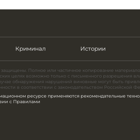
Криминал
Истории
 защищены. Полное или частичное копирование материало
ких целях возможно только с письменного разрешения вл
случае обнаружения нарушений виновные могут быть привл
нности в соответствии с законодательством Российской Ф
мационном ресурсе применяются рекомендательные техно
твии с Правилами