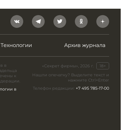
Технологии
Архив журнала
в в
«Секрет фирмы», 2026 г.
18+
адельца
Нашли опечатку? Выделите текст и
ечены к
нажмите Ctrl+Enter
едерации.
Телефон редакции:
+7 495 785-17-00
логии в