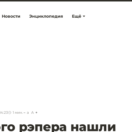
Новости
Энциклопедия
Ещё
14:23
1
мин.
a
A
го рэпера нашли