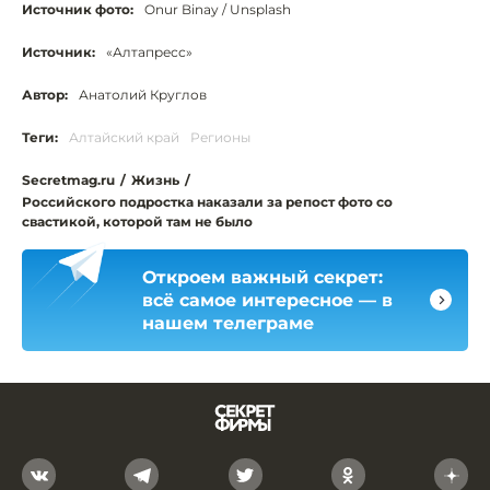
Источник фото:
Onur Binay / Unsplash
Источник:
«Алтапресс»
Автор:
Анатолий Круглов
Теги:
Алтайский край
Регионы
Secretmag.ru
/
Жизнь
/
Российского подростка наказали за репост фото со
свастикой, которой там не было
Откроем важный секрет:
всё самое интересное — в
нашем телеграме