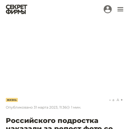
a
A
ЖИЗНЬ
Опубликовано
31 марта 2023, 11:36
1
мин.
Российского подростка
наказали за репост фото со