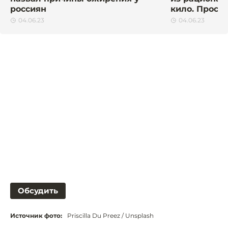
россиян
кило. Прост
04.06.23
04.06.23
Обсудить
Источник фото:
Priscilla Du Preez / Unsplash