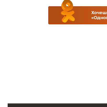
Хочешь
«Одно