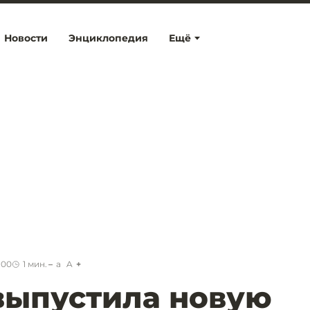
Новости
Энциклопедия
Ещё
:00
1
мин.
a
A
выпустила новую