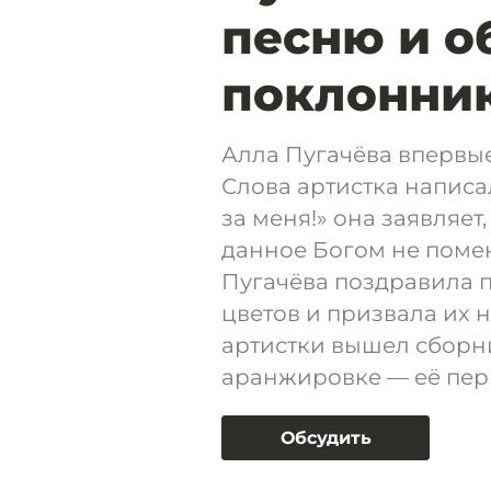
песню и о
поклонни
Алла Пугачёва впервые
Слова артистка написа
за меня!» она заявляет,
данное Богом не помен
Пугачёва поздравила 
цветов и призвала их н
артистки вышел сборни
аранжировке — её перв
Обсудить