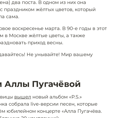
на) два поста. В одном из них она
с праздником жёлтых цветов, который
ла сама.
рвое воскресенье марта. В 90-е годы в этот
м в Москве жёлтые цветы, а также
раздновать приход весны.
сдавайтесь! Не унывайте! Мир вашему
 Аллы Пугачёвой
певицы
вышел
новый альбом «P.S.»
нка собрала live-версии песен, которые
ём юбилейном концерте «Алла Пугачёва.