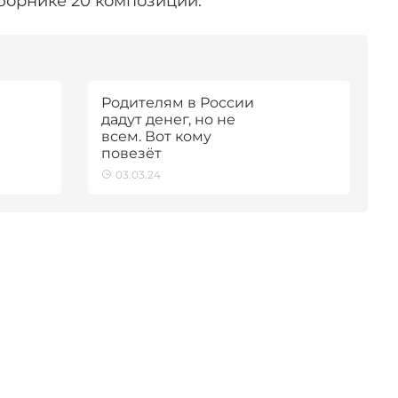
 сборнике 20 композиций.
Родителям в России
дадут денег, но не
всем. Вот кому
повезёт
03.03.24