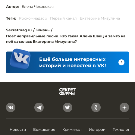
Автор:
Елена Чеховская
Теги:
Роскомнадзор
Первый канал
Екатерина Мизулина
Secretmag.ru
/
Жизнь
/
Поёт неправильные песни. Кто такая Алёна Швец и за что на
неё взъелась Екатерина Мизулина?
Ещё больше интересных
историй и новостей в VK!
Новости
Выживание
Криминал
Истории
Технологии