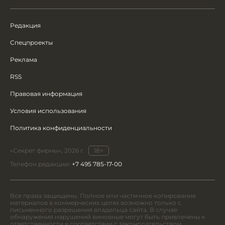
Редакция
Спецпроекты
Реклама
RSS
Правовая информация
Условия использования
Политика конфиденциальности
«Секрет фирмы», 2026 г.
18+
Телефон редакции:
+7 495 785-17-00
Все права защищены. Полное или частичное копирование
материалов в коммерческих целях возможно только с
письменного разрешения владельца сайта. В случае
обнаружения нарушений виновные могут быть привлечены к
ответственности в соответствии с законодательством