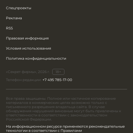
Спецпроекты
Реклама
RSS
Правовая информация
Условия использования
Политика конфиденциальности
«Секрет фирмы», 2026 г.
18+
Телефон редакции:
+7 495 785-17-00
Все права защищены. Полное или частичное копирование
материалов в коммерческих целях возможно только с
письменного разрешения владельца сайта. В случае
обнаружения нарушений виновные могут быть привлечены к
ответственности в соответствии с законодательством
Российской Федерации.
На информационном ресурсе применяются рекомендательные
технологии в соответствии с Правилами