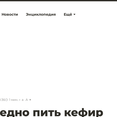
Новости
Энциклопедия
Ещё
1:36
1
мин.
a
A
едно пить кефир