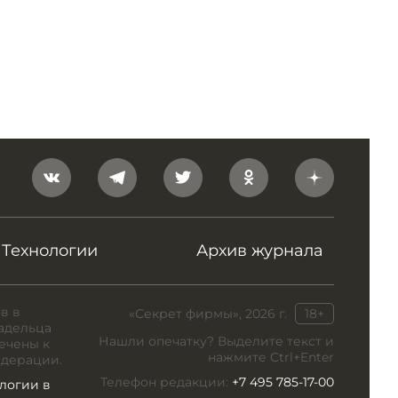
Технологии
Архив журнала
в в
«Секрет фирмы», 2026 г.
18+
адельца
Нашли опечатку? Выделите текст и
ечены к
нажмите Ctrl+Enter
едерации.
Телефон редакции:
+7 495 785-17-00
логии в