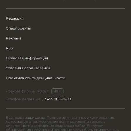
Редакция
Спецпроекты
Реклама
RSS
Правовая информация
Условия использования
Политика конфиденциальности
«Секрет фирмы», 2026 г.
18+
Телефон редакции:
+7 495 785-17-00
Все права защищены. Полное или частичное копирование
материалов в коммерческих целях возможно только с
письменного разрешения владельца сайта. В случае
обнаружения нарушений виновные могут быть привлечены к