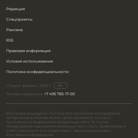
Редакция
Спецпроекты
Реклама
RSS
Правовая информация
Условия использования
Политика конфиденциальности
«Секрет фирмы», 2026 г.
18+
Телефон редакции:
+7 495 785-17-00
Все права защищены. Полное или частичное копирование
материалов в коммерческих целях возможно только с
письменного разрешения владельца сайта. В случае
обнаружения нарушений виновные могут быть привлечены к
ответственности в соответствии с законодательством
Российской Федерации.