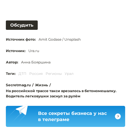
Обсудить
Источник фото:
Amit Godase / Unsplash
Источник:
Ura.ru
Автор:
Анна Бояршина
Теги:
ДТП
Россия
Регионы
Урал
Secretmag.ru
/
Жизнь
/
На российской трассе такси врезалось в бетономешалку.
Водитель легковушки заснул за рулём
Все секреты бизнеса у нас
в телеграме