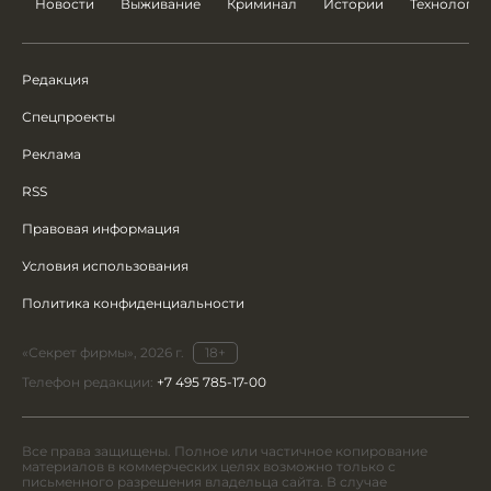
Новости
Выживание
Криминал
Истории
Технологии
Редакция
Спецпроекты
Реклама
RSS
Правовая информация
Условия использования
Политика конфиденциальности
«Секрет фирмы», 2026 г.
18+
Телефон редакции:
+7 495 785-17-00
Все права защищены. Полное или частичное копирование
материалов в коммерческих целях возможно только с
письменного разрешения владельца сайта. В случае