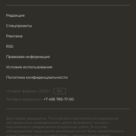
Редакция
Спецпроекты
Реклама
RSS
Правовая информация
Условия использования
Политика конфиденциальности
«Секрет фирмы», 2026 г.
18+
Телефон редакции:
+7 495 785-17-00
Все права защищены. Полное или частичное копирование
материалов в коммерческих целях возможно только с
письменного разрешения владельца сайта. В случае
обнаружения нарушений виновные могут быть привлечены к
ответственности в соответствии с законодательством