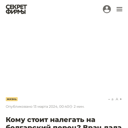
a
A
ЖИЗНЬ
Опубликовано
13 марта 2024, 00:40
2
мин.
Кому стоит налегать на
болгарский перец? Врач дала