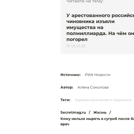
Читайте на тему:
У арестованного российс
чиновника изъяли
имущества на
полмиллиарда. На чём о
погорел
05.01.25
Источник:
РИА Новости
Автор:
Алёна Соколова
Теги:
Здравоохранение и медицина
Secretmag.ru
/
Жизнь
/
Кому нельзя нырять в сугроб после 
врач