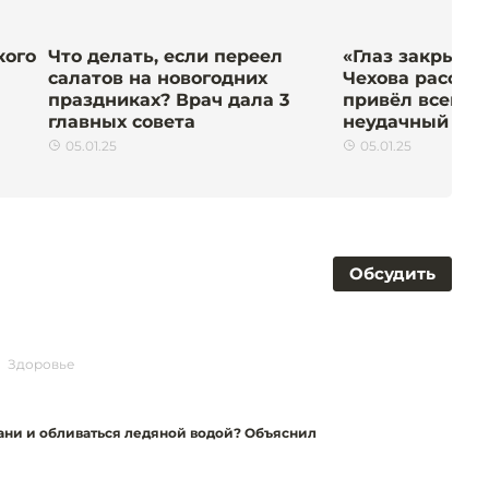
кого
Что делать, если переел
«Глаз закрылс
салатов на новогодних
Чехова рассказ
праздниках? Врач дала 3
привёл всего 
н
главных совета
неудачный уко
05.01.25
05.01.25
Обсудить
Здоровье
бани и обливаться ледяной водой? Объяснил