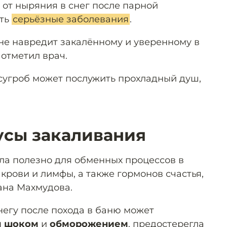
я от ныряния в снег после парной
сть
серьёзные заболевания
.
 не навредит закалённому и уверенному в
 отметил врач.
сугроб может послужить прохладный душ,
усы закаливания
ла полезно для обменных процессов в
крови и лимфы, а также гормонов счастья,
ана Махмудова.
негу после похода в баню может
м шоком
и
обморожением
, предостерегла