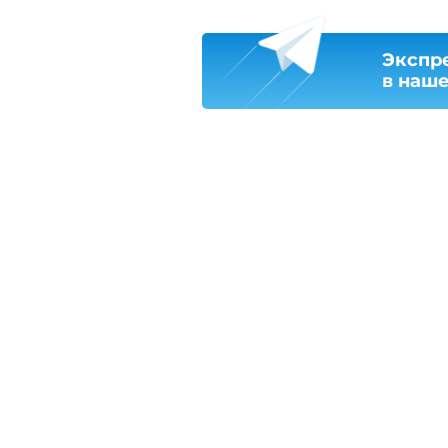
Экспр
в наш