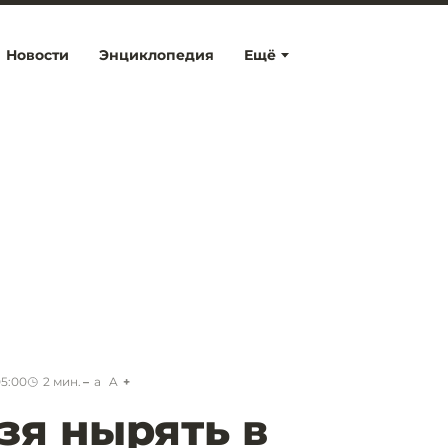
Новости
Энциклопедия
Ещё
05:00
2
мин.
a
A
зя нырять в