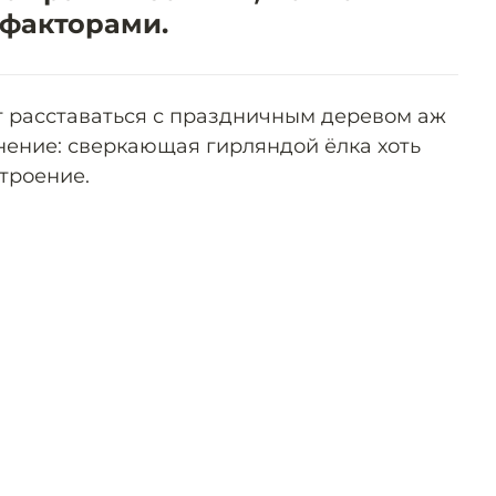
факторами.
ет расставаться с праздничным деревом аж
снение: сверкающая гирляндой ёлка хоть
троение.