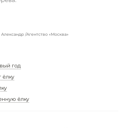
рева.
 Александр /Агентство «Москва»
овый год
 ёлку
лку
енную ёлку