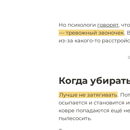
Но психологи
говорят
, чт
— тревожный звоночек
. 
из-за какого-то расстрой
©
Когда убират
Лучше не затягивать
. По
осыпается и становится и
ковре попадаются ещё не
пылесосить.