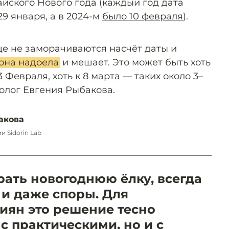
йского Нового года (каждый год дата
 29 января, а в 2024-м
было 10 февраля
).
ще не заморачиваются насчёт даты и
 она надоела
и мешает. Это может быть хоть
3 Февраля
, хоть к
8 марта
— таких около 3–
олог Евгения Рыбакова.
акова
 Sidorin Lab
рать новогоднюю ёлку, всегда
 и даже споры. Для
иян это решение тесно
 с практическими, но и с