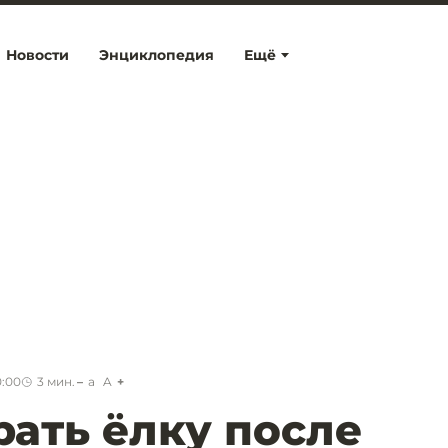
Новости
Энциклопедия
Ещё
0:00
3
мин.
a
A
рать ёлку после