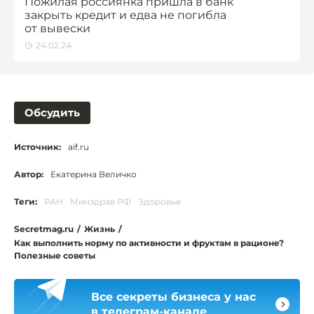
Пожилая россиянка пришла в банк
закрыть кредит и едва не погибла
от вывески
24.02.24
Обсудить
Источник:
aif.ru
Автор:
Екатерина Величко
Теги:
РАН
Минздрав РФ
Здоровье
Secretmag.ru
/
Жизнь
/
Как выполнить норму по активности и фруктам в рационе?
Полезные советы
Все секреты бизнеса у нас
в телеграм-канале